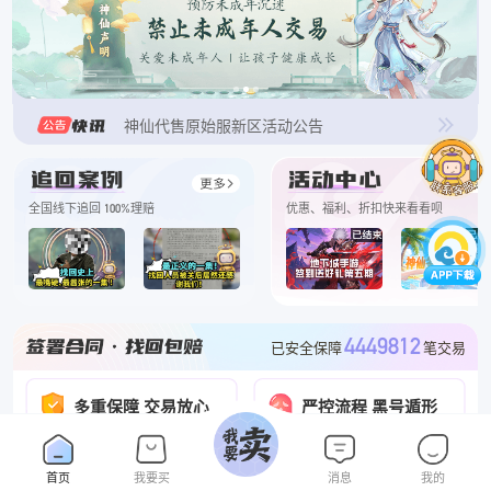
关于禁止未成年交易的说明
网络安全
防骗提醒 必看 必看
神仙代售原始服新区活动公告
神仙代售优惠活动结束通知
神仙代售原始服新区活动公告
全国线下追回 100%理赔
优惠、福利、折扣快来看看呗
神仙WG怀旧特惠活动公告
神仙代售归来特惠活动公告
神仙代售怀旧服新区活动公告
4449812
已安全保障
笔交易
神仙代售经典服优惠活动
多重保障 交易放心
严控流程 黑号遁形
神仙放心卖
3120544
合同已签署
份
全网黑号库联合查询预警
如何鉴别客服真假！必看！必看！
100%
真假客服一键核验
找回包赔
赔付率
去查询
首页
我要买
消息
我的