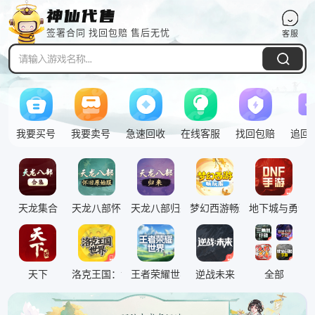
签署合同 找回包赔 售后无忧
客服
Pull down to refresh
我要买号
我要卖号
急速回收
在线客服
找回包赔
追回
天龙集合
天龙八部怀旧原始服
天龙八部归来
梦幻西游畅玩服
地下城与勇士
神仙特此提醒
腾讯qq注意事项
二手号包赔交易
天下
洛克王国：世界
王者荣耀世界
逆战未来
全部
重要通知